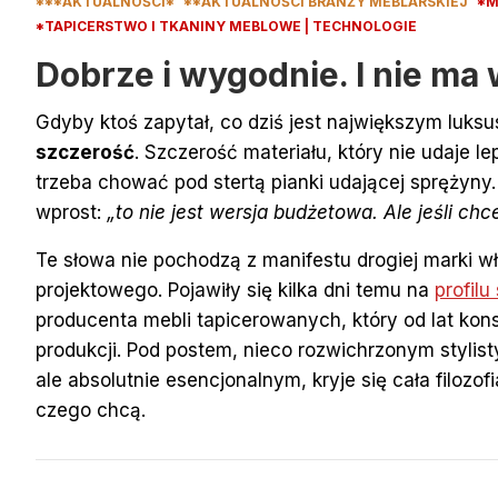
***AKTUALNOŚCI*
**AKTUALNOŚCI BRANŻY MEBLARSKIEJ
*M
*TAPICERSTWO I TKANINY MEBLOWE | TECHNOLOGIE
Dobrze i wygodnie. I nie m
Gdyby ktoś zapytał, co dziś jest największym luk
szczerość
. Szczerość materiału, który nie udaje lep
trzeba chować pod stertą pianki udającej sprężyny.
wprost:
„to nie jest wersja budżetowa. Ale jeśli chc
Te słowa nie pochodzą z manifestu drogiej marki wł
projektowego. Pojawiły się kilka dni temu na
profil
producenta mebli tapicerowanych, który od lat kon
produkcji. Pod postem, nieco rozwichrzonym stylisty
ale absolutnie esencjonalnym, kryje się cała filozofi
czego chcą.