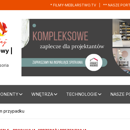
* FILMY-MEBLARSTWO.TV
** NASZE POR
wy |
soria
ONENTY
WNĘTRZA
TECHNOLOGIE
NASZE P
ym przypadku