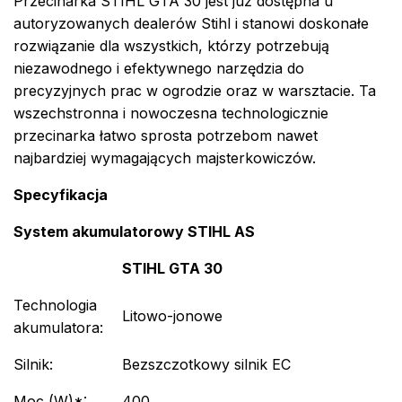
Przecinarka STIHL GTA 30 jest już dostępna u
autoryzowanych dealerów Stihl i stanowi doskonałe
rozwiązanie dla wszystkich, którzy potrzebują
niezawodnego i efektywnego narzędzia do
precyzyjnych prac w ogrodzie oraz w warsztacie. Ta
wszechstronna i nowoczesna technologicznie
przecinarka łatwo sprosta potrzebom nawet
najbardziej wymagających majsterkowiczów.
Specyfikacja
System akumulatorowy STIHL AS
STIHL GTA 30
Technologia
Litowo-jonowe
akumulatora:
Silnik:
Bezszczotkowy silnik EC
Moc (W)*:
400