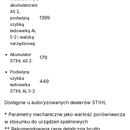
akumulatorami
AS 2,
1399
podwójną
szybką
ładowarką AL
5-2 i walizką
narzędziową:
Akumulator
179
STIHL AS 2:
Podwójna
szybka
449
ładowarka
STIHL AL 5-2:
Dostępne u autoryzowanych dealerów STIHL
* Parametry mechaniczne jako wartość porównawcza
w stosunku do urządzeń spalinowych
** Rekomendowana cena detaliczna brutto