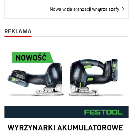
t
r
e
Nowa wizja aranżacji wnętrza szafy
n
d
l
y
REKLAMA