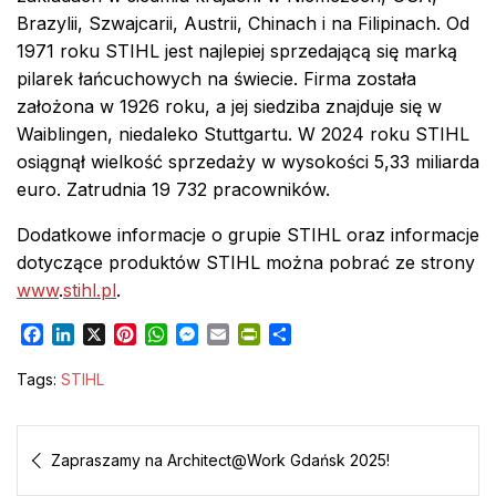
Brazylii, Szwajcarii, Austrii, Chinach i na Filipinach. Od
1971 roku STIHL jest najlepiej sprzedającą się marką
pilarek łańcuchowych na świecie. Firma została
założona w 1926 roku, a jej siedziba znajduje się w
Waiblingen, niedaleko Stuttgartu. W 2024 roku STIHL
osiągnął wielkość sprzedaży w wysokości 5,33 miliarda
euro. Zatrudnia 19 732 pracowników.
Dodatkowe informacje o grupie STIHL oraz informacje
dotyczące produktów STIHL można pobrać ze strony
www
.
stihl.pl
.
F
L
X
P
W
M
E
P
S
a
i
i
h
e
m
r
h
c
n
n
a
s
a
i
a
Tags:
STIHL
e
k
t
t
s
i
n
r
b
e
e
s
e
l
t
e
Nawigacja
o
d
r
A
n
F
Zapraszamy na Architect@Work Gdańsk 2025!
o
I
e
p
g
r
wpisu
k
n
s
p
e
i