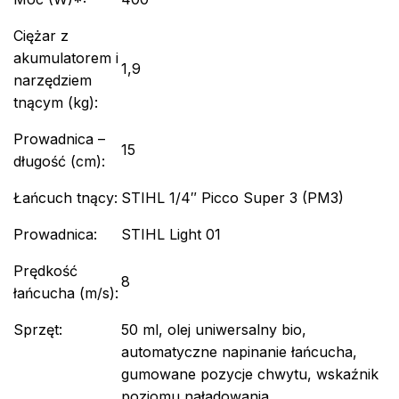
Ciężar z
akumulatorem i
1,9
narzędziem
tnącym (kg):
Prowadnica –
15
długość (cm):
Łańcuch tnący:
STIHL 1/4″ Picco Super 3 (PM3)
Prowadnica:
STIHL Light 01
Prędkość
8
łańcucha (m/s):
Sprzęt:
50 ml, olej uniwersalny bio,
automatyczne napinanie łańcucha,
gumowane pozycje chwytu, wskaźnik
poziomu naładowania,