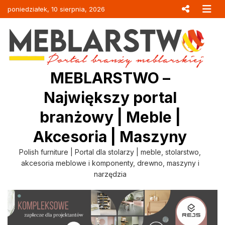
Skip
poniedziałek, 10 sierpnia, 2026
to
content
MEBLARSTWO –
Największy portal
branżowy | Meble |
Akcesoria | Maszyny
Polish furniture | Portal dla stolarzy | meble, stolarstwo,
akcesoria meblowe i komponenty, drewno, maszyny i
narzędzia