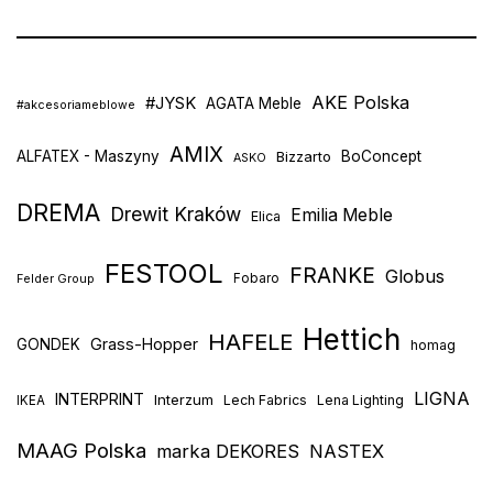
AKE Polska
#JYSK
AGATA Meble
#akcesoriameblowe
AMIX
ALFATEX - Maszyny
Bizzarto
BoConcept
ASKO
DREMA
Drewit Kraków
Emilia Meble
Elica
FESTOOL
FRANKE
Globus
Fobaro
Felder Group
Hettich
HAFELE
Grass-Hopper
GONDEK
homag
LIGNA
INTERPRINT
Interzum
Lech Fabrics
Lena Lighting
IKEA
MAAG Polska
marka DEKORES
NASTEX