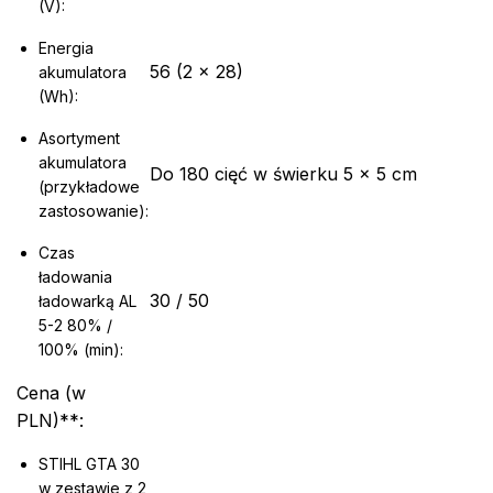
(V):
Energia
56 (2 × 28)
akumulatora
(Wh):
Asortyment
akumulatora
Do 180 cięć w świerku 5 × 5 cm
(przykładowe
zastosowanie):
Czas
ładowania
30 / 50
ładowarką AL
5-2 80% /
100% (min):
Cena (w
PLN)**:
STIHL GTA 30
w zestawie z 2