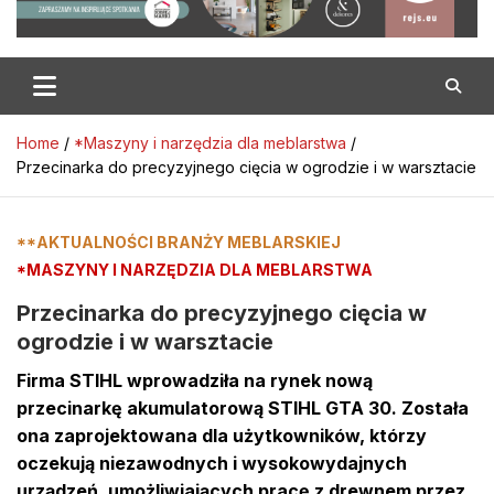
Home
*Maszyny i narzędzia dla meblarstwa
Przecinarka do precyzyjnego cięcia w ogrodzie i w warsztacie
**AKTUALNOŚCI BRANŻY MEBLARSKIEJ
*MASZYNY I NARZĘDZIA DLA MEBLARSTWA
Przecinarka do precyzyjnego cięcia w
ogrodzie i w warsztacie
Firma STIHL wprowadziła na rynek nową
przecinarkę akumulatorową STIHL GTA 30. Została
ona zaprojektowana dla użytkowników, którzy
oczekują niezawodnych i wysokowydajnych
urządzeń, umożliwiających pracę z drewnem przez