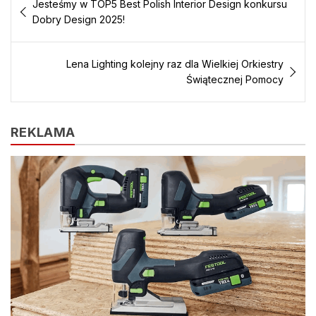
Jesteśmy w TOP5 Best Polish Interior Design konkursu
o
I
e
p
g
r
wpisu
Dobry Design 2025!
k
n
s
p
e
i
t
r
e
n
Lena Lighting kolejny raz dla Wielkiej Orkiestry
d
l
Świątecznej Pomocy
y
REKLAMA