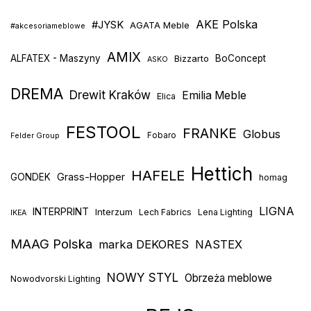
AKE Polska
#JYSK
AGATA Meble
#akcesoriameblowe
AMIX
ALFATEX - Maszyny
Bizzarto
BoConcept
ASKO
DREMA
Drewit Kraków
Emilia Meble
Elica
FESTOOL
FRANKE
Globus
Fobaro
Felder Group
Hettich
HAFELE
Grass-Hopper
GONDEK
homag
LIGNA
INTERPRINT
Interzum
Lech Fabrics
Lena Lighting
IKEA
MAAG Polska
marka DEKORES
NASTEX
NOWY STYL
Obrzeża meblowe
Nowodvorski Lighting