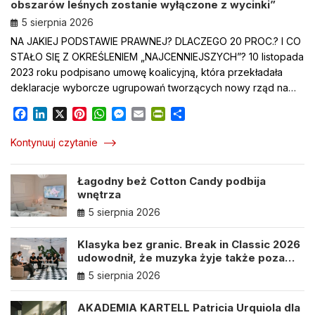
obszarów leśnych zostanie wyłączone z wycinki”
5 sierpnia 2026
NA JAKIEJ PODSTAWIE PRAWNEJ? DLACZEGO 20 PROC.? I CO
STAŁO SIĘ Z OKREŚLENIEM „NAJCENNIEJSZYCH”? 10 listopada
2023 roku podpisano umowę koalicyjną, która przekładała
deklaracje wyborcze ugrupowań tworzących nowy rząd na…
F
L
X
P
W
M
E
P
S
a
i
i
h
e
m
r
h
c
n
n
a
s
a
i
a
Kontynuuj czytanie
e
k
t
t
s
i
n
r
b
e
e
s
e
l
t
e
Łagodny beż Cotton Candy podbija
o
d
r
A
n
F
wnętrza
o
I
e
p
g
r
k
n
s
p
e
i
5 sierpnia 2026
t
r
e
n
Klasyka bez granic. Break in Classic 2026
d
udowodnił, że muzyka żyje także poza
l
sceną
5 sierpnia 2026
y
AKADEMIA KARTELL Patricia Urquiola dla