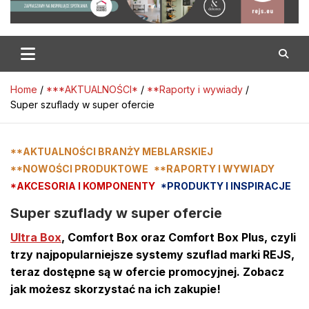
Home
***AKTUALNOŚCI*
**Raporty i wywiady
Super szuflady w super ofercie
**AKTUALNOŚCI BRANŻY MEBLARSKIEJ
**NOWOŚCI PRODUKTOWE
**RAPORTY I WYWIADY
*AKCESORIA I KOMPONENTY
*PRODUKTY I INSPIRACJE
Super szuflady w super ofercie
Ultra Box
, Comfort Box oraz Comfort Box Plus, czyli
trzy najpopularniejsze systemy szuflad marki REJS,
teraz dostępne są w ofercie promocyjnej. Zobacz
jak możesz skorzystać na ich zakupie!