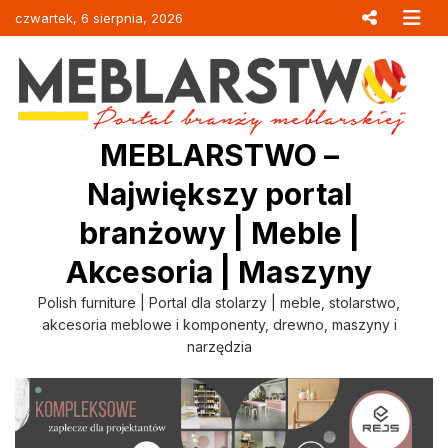
Skip
czwartek, 6 sierpnia, 2026
to
content
MEBLARSTWO –
Największy portal
branżowy | Meble |
Akcesoria | Maszyny
Polish furniture | Portal dla stolarzy | meble, stolarstwo,
akcesoria meblowe i komponenty, drewno, maszyny i
narzędzia