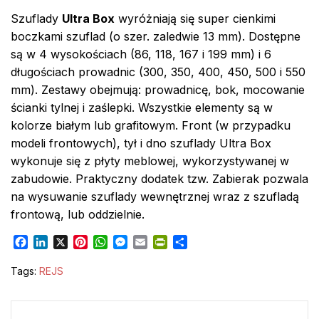
Szuflady
Ultra Box
wyróżniają się super cienkimi
boczkami szuflad (o szer. zaledwie 13 mm). Dostępne
są w 4 wysokościach (86, 118, 167 i 199 mm) i 6
długościach prowadnic (300, 350, 400, 450, 500 i 550
mm). Zestawy obejmują: prowadnicę, bok, mocowanie
ścianki tylnej i zaślepki. Wszystkie elementy są w
kolorze białym lub grafitowym. Front (w przypadku
modeli frontowych), tył i dno szuflady Ultra Box
wykonuje się z płyty meblowej, wykorzystywanej w
zabudowie. Praktyczny dodatek tzw. Zabierak pozwala
na wysuwanie szuflady wewnętrznej wraz z szufladą
frontową, lub oddzielnie.
F
L
X
P
W
M
E
P
S
a
i
i
h
e
m
r
h
c
n
n
a
s
a
i
a
Tags:
REJS
e
k
t
t
s
i
n
r
b
e
e
s
e
l
t
e
Nawigacja
o
d
r
A
n
F